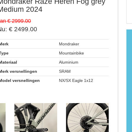
Mondraker Raze Heren Fog grey
Medium 2024
an € 2999.00
Nu: € 2499.00
Merk
Mondraker
Type
Mountainbike
Materiaal
Aluminium
Merk versnellingen
SRAM
Model versnellingen
NX/SX Eagle 1x12