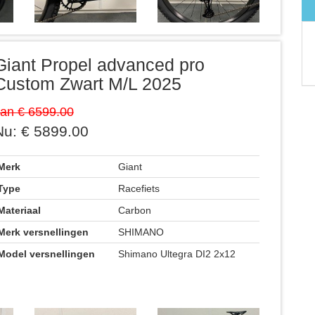
Giant Propel advanced pro
Custom Zwart M/L 2025
an € 6599.00
Nu: € 5899.00
Merk
Giant
Type
Racefiets
Materiaal
Carbon
Merk versnellingen
SHIMANO
Model versnellingen
Shimano Ultegra DI2 2x12